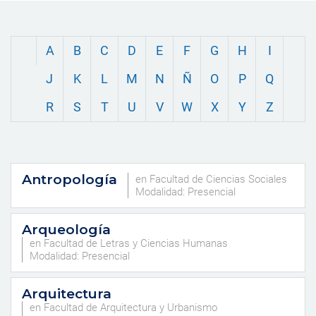
A
B
C
D
E
F
G
H
I
J
K
L
M
N
Ñ
O
P
Q
R
S
T
U
V
W
X
Y
Z
Antropología
en Facultad de Ciencias Sociales
Modalidad: Presencial
Arqueología
en Facultad de Letras y Ciencias Humanas
Modalidad: Presencial
Arquitectura
en Facultad de Arquitectura y Urbanismo