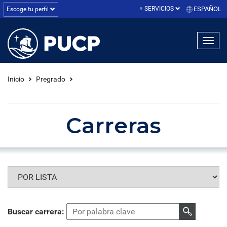
SERVICIOS
ESPAÑOL
Escoge tu perfil
linea1
linea2
linea3
Inicio
Pregrado
Carreras
Buscar carrera: