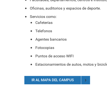
formación ejecutiva.
incentivos orientados al
polít
estud
Autoridades
incremento de la producción en
tema
Portal de Transparencia
Oficinas, auditorios y espacios de deporte.
investigación, innovación y
inte
Comité Electoral
creación.
de fo
Servicios como:
Universitario
Cafeterías
Defensoría Universitaria
PUCP en Cifras
Telefonos
Historia
Agentes bancarios
Distinciones
Fotocopias
Puntos de acceso WIFI
Estacionamientos de autos, motos y bicicl
IR AL MAPA DEL CAMPUS