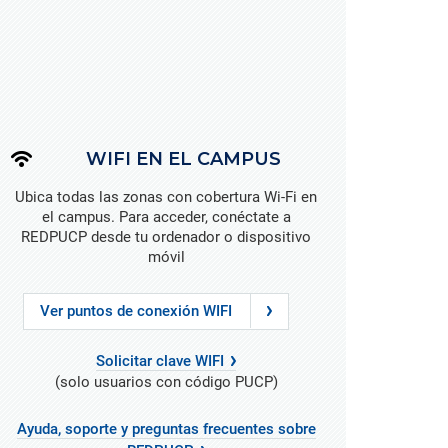
eradas
de nuestros investigadores,
as
Brinda la ubicación exacta de
innovadores y creadores durante el
todas las instalaciones de la PUCP,
proceso de generación de nuevo
dentro y fuera del campus.
conocimiento.
Asociaciones y redes
ud,
Información sobre los vínculos de
e
la PUCP con instituciones
nacionales e internacionales.
WIFI EN EL CAMPUS
Ubica todas las zonas con cobertura Wi-Fi en
el campus. Para acceder, conéctate a
REDPUCP desde tu ordenador o dispositivo
móvil
Ver puntos de conexión WIFI
Solicitar clave WIFI
(solo usuarios con código PUCP)
Ayuda, soporte y preguntas frecuentes sobre