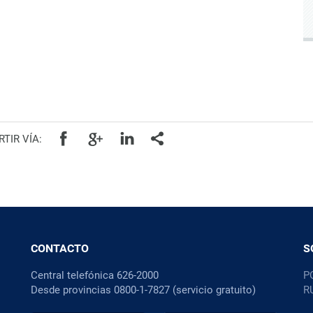
TIR VÍA:
CONTACTO
S
Central telefónica 626-2000
P
Desde provincias 0800-1-7827 (servicio gratuito)
R