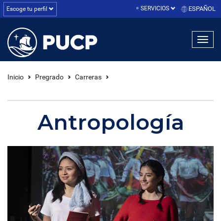
SERVICIOS
ESPAÑOL
Escoge tu perfil
linea1
linea2
linea3
Inicio
Pregrado
Carreras
Antropología