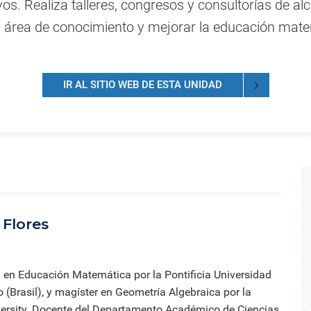
ica y gobierno.
iantes organizados en torno a
creaciones intelectuales gen
ivos. Realiza talleres, congresos y consultorías de a
Información de contacto de l
 de la Iglesia
s de investigación de común
por nuestros investigadores,
oficinas, direcciones y otras
ta área de conocimiento y mejorar la educación mate
rés que generan conocimiento
innovadores y creadores.
unidades.
rma colaborativa.
Directorio de servicios
Servicios académicos, de sal
IR AL SITIO WEB DE ESTA UNIDAD
consultorías, capacitaciones 
instalaciones.
 Flores
 en Educación Matemática por la Pontificia Universidad
 (Brasil), y magíster en Geometría Algebraica por la
ersity. Docente del Departamento Académico de Ciencias