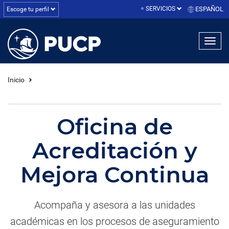
SERVICIOS
ESPAÑOL
Escoge tu perfil
linea1
linea2
linea3
Inicio
Oficina de
Acreditación y
Mejora Continua
Acompaña y asesora a las unidades
académicas en los procesos de aseguramiento