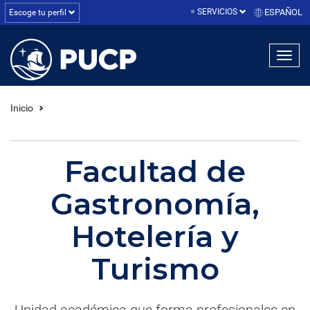
SERVICIOS
ESPAÑOL
Escoge tu perfil
linea1
linea2
linea3
Inicio
Facultad de
Gastronomía,
Hotelería y
Turismo
Unidad académica que forma profesionales en