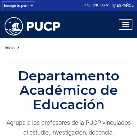
SERVICIOS
ESPAÑOL
Escoge tu perfil
linea1
linea2
linea3
Inicio
Departamento
Académico de
Educación
Agrupa a los profesores de la PUCP vinculados
al estudio, investigación, docencia,