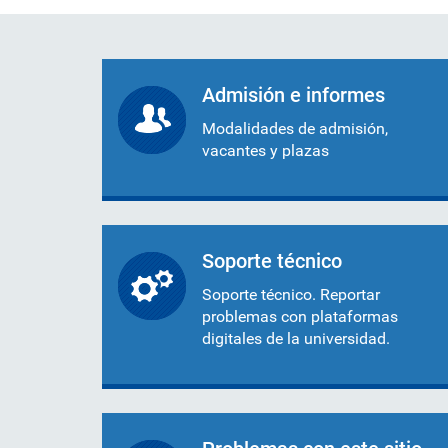
formación ejecutiva.
incentivos orientados al
polít
estud
Autoridades
incremento de la producción en
tema
Portal de Transparencia
investigación, innovación y
inte
Comité Electoral
creación.
de fo
Universitario
Admisión e informes
Defensoría Universitaria
PUCP en Cifras
Modalidades de admisión,
vacantes y plazas
Historia
Distinciones
Soporte técnico
Soporte técnico. Reportar
problemas con plataformas
digitales de la universidad.