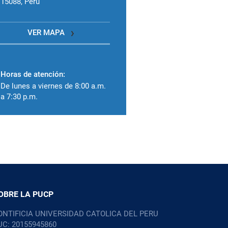
15088, Perú
VER MAPA
Horas de atención:
De lunes a viernes de 8:00 a.m.
a 7:30 p.m.
OBRE LA PUCP
ONTIFICIA UNIVERSIDAD CATOLICA DEL PERU
UC: 20155945860