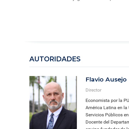
formación ejecutiva.
incentivos orientados al
polít
estud
Autoridades
incremento de la producción en
tema
Portal de Transparencia
investigación, innovación y
inte
Comité Electoral
creación.
de fo
Universitario
Defensoría Universitaria
PUCP en Cifras
Historia
Distinciones
AUTORIDADES
Flavio Ausejo
Director
Economista por la PUC
América Latina en la
Servicios Públicos e
Docente del Departa