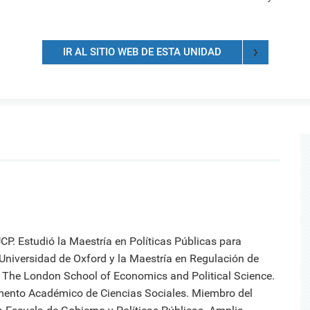
ica y gobierno.
iantes organizados en torno a
creaciones intelectuales gen
Información de contacto de l
 de la Iglesia
s de investigación de común
por nuestros investigadores,
oficinas, direcciones y otras
rés que generan conocimiento
innovadores y creadores.
unidades.
rma colaborativa.
IR AL SITIO WEB DE ESTA UNIDAD
Directorio de servicios
Servicios académicos, de sal
consultorías, capacitaciones 
instalaciones.
P. Estudió la Maestría en Políticas Públicas para
 Universidad de Oxford y la Maestría en Regulación de
n The London School of Economics and Political Science.
mento Académico de Ciencias Sociales. Miembro del