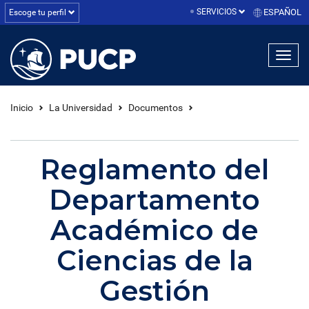
SERVICIOS
ESPAÑOL
Escoge tu perfil
linea1
linea2
linea3
Inicio
La Universidad
Documentos
Reglamento del
Departamento
Académico de
Ciencias de la
Gestión