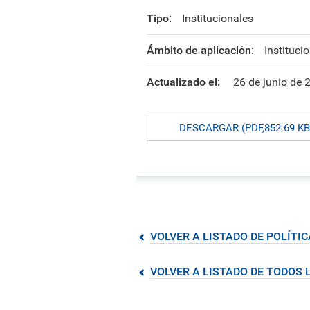
formación ejecutiva.
incentivos orientados al
polít
estud
Autoridades
incremento de la producción en
tema
Portal de Transparencia
Tipo:
Institucionales
investigación, innovación y
inte
Comité Electoral
creación.
de fo
Universitario
Ámbito de aplicación:
Instituci
Defensoría Universitaria
Actualizado el:
26 de junio de 
PUCP en Cifras
Historia
Distinciones
DESCARGAR (PDF,852.69 KB
VOLVER A LISTADO DE POLÍTI
VOLVER A LISTADO DE TODOS