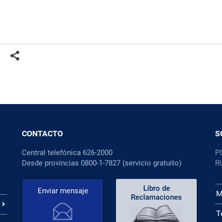
CONTACTO
S
Central telefónica 626-2000
P
Desde provincias 0800-1-7827 (servicio gratuito)
R
Libro de
Enviar mensaje
M
Reclamaciones
T