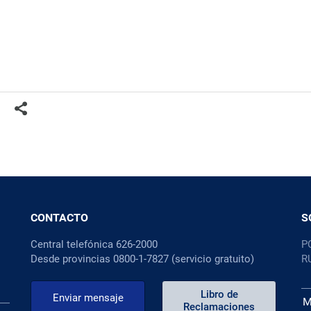
CONTACTO
S
Central telefónica 626-2000
P
Desde provincias 0800-1-7827 (servicio gratuito)
R
Libro de
Enviar mensaje
M
Reclamaciones