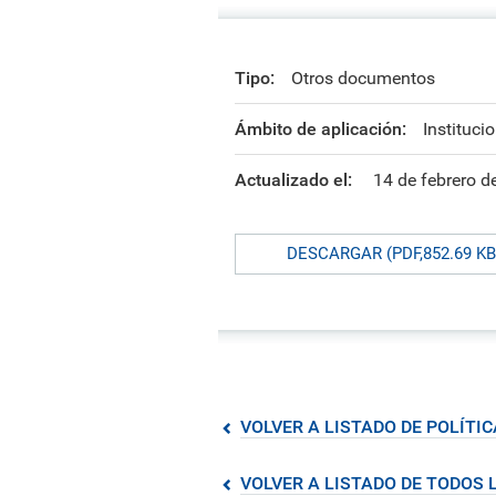
formación ejecutiva.
incentivos orientados al
polít
estud
Autoridades
incremento de la producción en
tema
Portal de Transparencia
investigación, innovación y
inte
Comité Electoral
creación.
de fo
Tipo:
Otros documentos
Universitario
Defensoría Universitaria
Ámbito de aplicación:
Instituci
PUCP en Cifras
Historia
Actualizado el:
14 de febrero d
Distinciones
DESCARGAR (PDF,852.69 KB
VOLVER A LISTADO DE POLÍTI
VOLVER A LISTADO DE TODOS