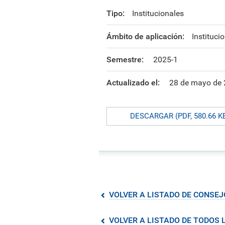
formación ejecutiva.
incentivos orientados al
polít
estud
Autoridades
incremento de la producción en
tema
Portal de Transparencia
Tipo:
Institucionales
investigación, innovación y
inte
Comité Electoral
creación.
de fo
Universitario
Ámbito de aplicación:
Instituci
Defensoría Universitaria
Semestre:
2025-1
PUCP en Cifras
Historia
Actualizado el:
28 de mayo de
Distinciones
DESCARGAR (PDF, 580.66 K
VOLVER A LISTADO DE CONSEJ
VOLVER A LISTADO DE TODOS