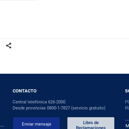
CONTACTO
S
Central telefónica 626-2000
P
Desde provincias 0800-1-7827 (servicio gratuito)
R
Libro de
Enviar mensaje
M
Reclamaciones