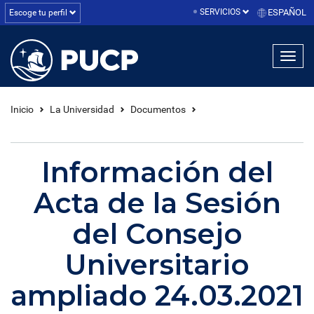
SERVICIOS
ESPAÑOL
Escoge tu perfil
linea1
linea2
linea3
Inicio
La Universidad
Documentos
Información del
Acta de la Sesión
del Consejo
Universitario
ampliado 24.03.2021