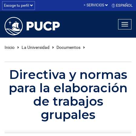
SERVICIOS
ESPAÑOL
Escoge tu perfil
linea1
linea2
linea3
Inicio
La Universidad
Documentos
Directiva y normas
para la elaboración
de trabajos
grupales