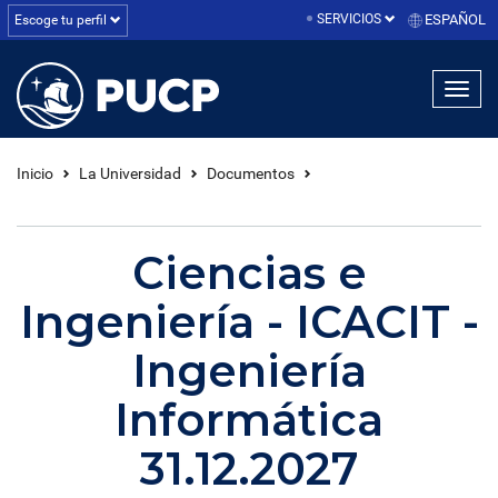
SERVICIOS
ESPAÑOL
Escoge tu perfil
linea1
linea2
linea3
Inicio
La Universidad
Documentos
Ciencias e
Ingeniería - ICACIT -
Ingeniería
Informática
31.12.2027