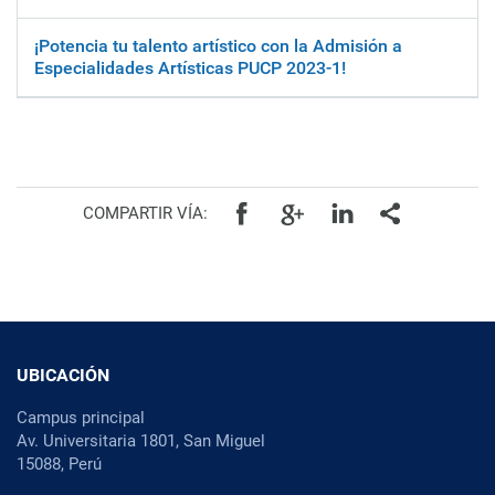
¡Potencia tu talento artístico con la Admisión a
Especialidades Artísticas PUCP 2023-1!
Facebook
Google+
Linkedin
Todos
COMPARTIR VÍA:
UBICACIÓN
Campus principal
Av. Universitaria 1801, San Miguel
15088, Perú