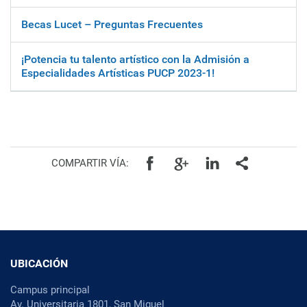
Becas Lucet – Preguntas Frecuentes
¡Potencia tu talento artístico con la Admisión a
Especialidades Artísticas PUCP 2023-1!
Facebook
Google+
Linkedin
Todos
COMPARTIR VÍA:
UBICACIÓN
Campus principal
Av. Universitaria 1801, San Miguel