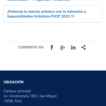
¡Potencia tu talento artístico con la Admisión a
Especialidades Artísticas PUCP 2023-1!
Facebook
Google+
Linkedin
Todos
COMPARTIR VÍA:
UBICACIÓN
Campus principal
Av. Universitaria 1801, San Miguel
15088, Perú