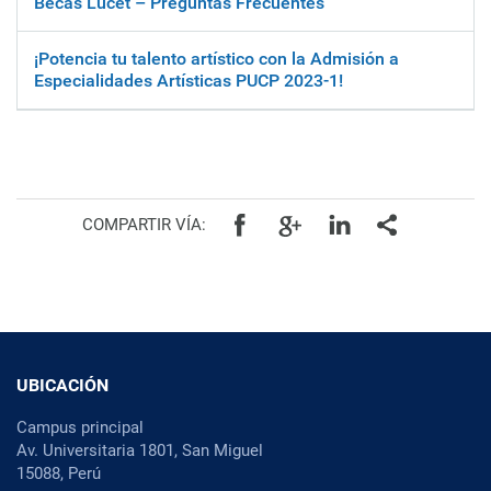
Becas Lucet – Preguntas Frecuentes
¡Potencia tu talento artístico con la Admisión a
Especialidades Artísticas PUCP 2023-1!
Facebook
Google+
Linkedin
Todos
COMPARTIR VÍA:
UBICACIÓN
Campus principal
Av. Universitaria 1801, San Miguel
15088, Perú